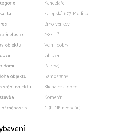
tegorie
Kanceláře
kalita
Evropská 677, Modřice
res
Brno-venkov
itná plocha
230 m²
av objektu
Velmi dobrý
dova
Cihlová
p domu
Patrový
loha objektu
Samostatný
ístění objektu
Klidná část obce
stavba
Komerční
. náročnost b.
G (PENB nedodán)
ybavení