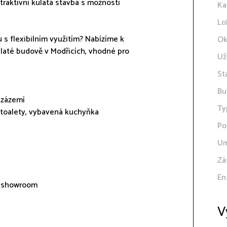
traktivní kulatá stavba s možností
Ka
Lo
 s flexibilním využitím? Nabízíme k
Ok
ulaté budově v Modřicích, vhodné pro
Už
St
Bu
, zázemí
Ty
), toalety, vybavená kuchyňka
Po
Um
Zá
En
ní showroom
V