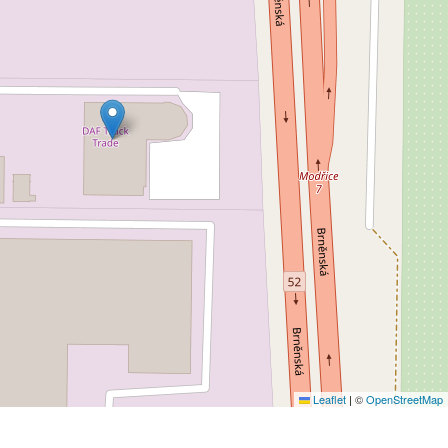
Leaflet
|
©
OpenStreetMap