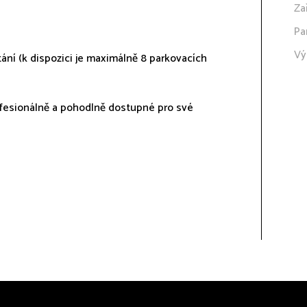
Za
Pa
Vý
tání (k dispozici je maximálně 8 parkovacích
profesionálně a pohodlně dostupné pro své