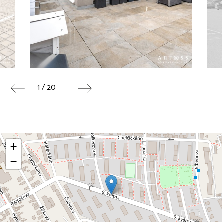
1 / 20
+
−