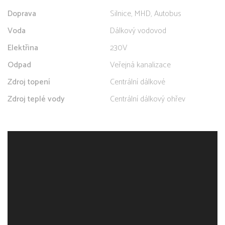
Doprava
Silnice, MHD, Autobus
Voda
Dálkový vodovod
Elektřina
230V
Odpad
Veřejná kanalizace
Zdroj topení
Centrální dálkové
Zdroj teplé vody
Centrální dálkový ohřev