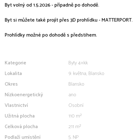
Byt volný od 1.5.2026 - případně po dohodě.
Byt si můžete také projít přes 3D prohlídku - MATTERPORT.
Prohlídky možné po dohodě s předstihem.
Kategorie
Byty 4+kk
Lokalita
9. května, Blansko
Okres
Blansko
Nízkoenergetický
ano
Vlastnictví
Osobní
Užitná plocha
110 m²
Celková plocha
211 m²
Podlaží umístění
5. NP