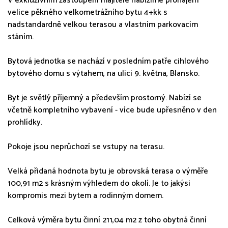
V exkluzivním zastoupení majitele nabízíme pronájem
velice pěkného velkometrážního bytu 4+kk s
nadstandardně velkou terasou a vlastním parkovacím
stáním.
Bytová jednotka se nachází v posledním patře cihlového
bytového domu s výtahem, na ulici 9. května, Blansko.
Byt je světlý příjemný a především prostorný. Nabízí se
včetně kompletního vybavení - více bude upřesněno v den
prohlídky.
Pokoje jsou neprůchozí se vstupy na terasu.
Velká přidaná hodnota bytu je obrovská terasa o výměře
100,91 m2 s krásným výhledem do okolí. Je to jakýsi
kompromis mezi bytem a rodinným domem.
Celková výměra bytu činní 211,04 m2 z toho obytná činní