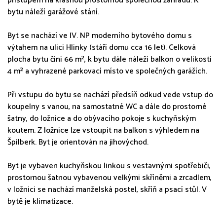
přístupem na krásnou prostornou společnou zahradu. K
bytu náleží garážové stání.
Byt se nachází ve IV. NP moderního bytového domu s
výtahem na ulici Hlinky (stáří domu cca 16 let). Celková
plocha bytu činí 66 m², k bytu dále náleží balkon o velikosti
4 m² a vyhrazené parkovací místo ve společných garážích.
Při vstupu do bytu se nachází předsíň odkud vede vstup do
koupelny s vanou, na samostatné WC a dále do prostorné
šatny, do ložnice a do obývacího pokoje s kuchyňským
koutem. Z ložnice lze vstoupit na balkon s výhledem na
Špilberk. Byt je orientován na jihovýchod.
Byt je vybaven kuchyňskou linkou s vestavnými spotřebiči,
prostornou šatnou vybavenou velkými skříněmi a zrcadlem,
v ložnici se nachází manželská postel, skříň a psací stůl. V
bytě je klimatizace.