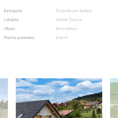
Kategorie
Pozemky pro bydlení
Lokalita
Viničné Šumice
Okres
Brno-venkov
Plocha pozemku
674 m²