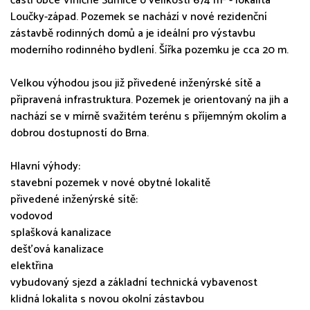
části obce Viničné Šumice o velikosti 674 m² - lokalita
Loučky-západ. Pozemek se nachází v nové rezidenční
zástavbě rodinných domů a je ideální pro výstavbu
moderního rodinného bydlení. Šířka pozemku je cca 20 m.
Velkou výhodou jsou již přivedené inženýrské sítě a
připravená infrastruktura. Pozemek je orientovaný na jih a
nachází se v mírně svažitém terénu s příjemným okolím a
dobrou dostupností do Brna.
Hlavní výhody:
stavební pozemek v nové obytné lokalitě
přivedené inženýrské sítě:
vodovod
splašková kanalizace
dešťová kanalizace
elektřina
vybudovaný sjezd a základní technická vybavenost
klidná lokalita s novou okolní zástavbou