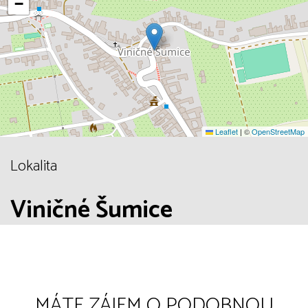
−
Leaflet
|
©
OpenStreetMap
Lokalita
Viničné Šumice
MÁTE ZÁJEM O PODOBNOU