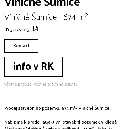
Viničné Šumice
Viničné Šumice | 674 m²
ID 321261015
Kontakt
info v RK
včetně provize, včetně právního servisu
Prodej stavebního pozemku 674 m²– Viničné Šumice
Nabízíme k prodeji atraktivní stavební pozemek v klidné