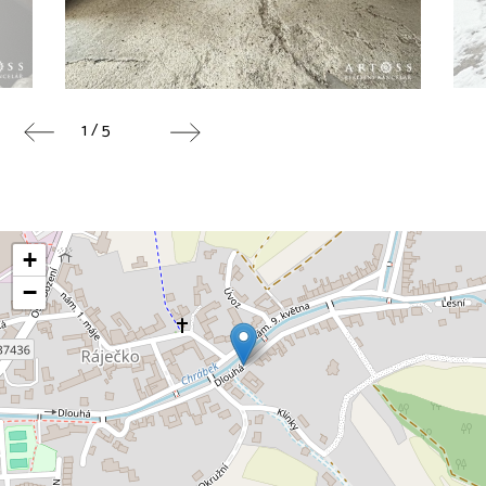
1 / 5
+
−