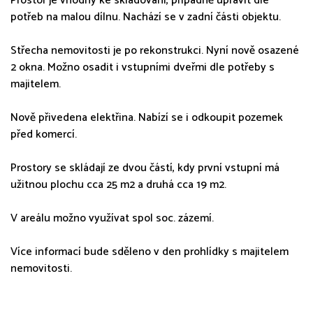
Prostor je vhodný ke skladování, případně upravit dle
potřeb na malou dílnu. Nachází se v zadní části objektu.
Střecha nemovitosti je po rekonstrukci. Nyní nově osazené
2 okna. Možno osadit i vstupními dveřmi dle potřeby s
majitelem.
Nově přivedena elektřina. Nabízí se i odkoupit pozemek
před komercí.
Prostory se skládají ze dvou částí, kdy první vstupní má
užitnou plochu cca 25 m2 a druhá cca 19 m2.
V areálu možno využívat spol soc. zázemí.
Více informací bude sděleno v den prohlídky s majitelem
nemovitosti.