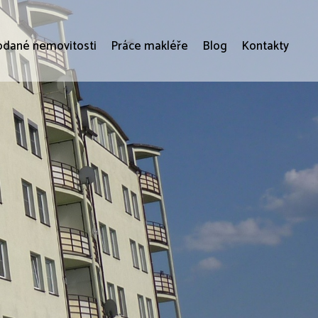
odané nemovitosti
Práce makléře
Blog
Kontakty