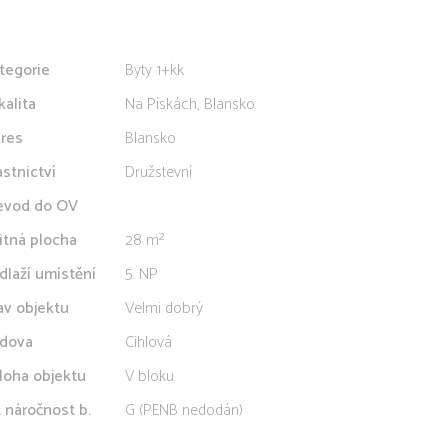
tegorie
Byty 1+kk
kalita
Na Pískách, Blansko
res
Blansko
astnictví
Družstevní
evod do OV
itná plocha
28 m²
dlaží umístění
5. NP
av objektu
Velmi dobrý
dova
Cihlová
loha objektu
V bloku
. náročnost b.
G (PENB nedodán)