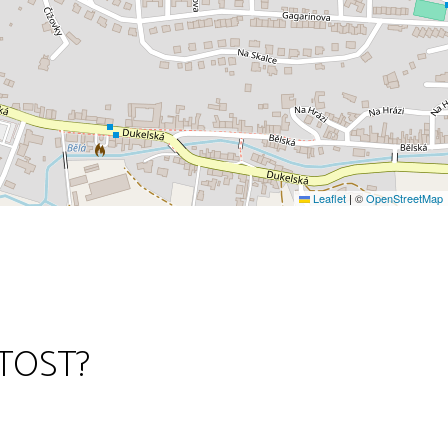
Leaflet
|
©
OpenStreetMap
TOST?