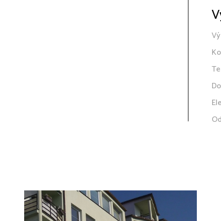
V
Vý
Ko
Te
Do
El
Od