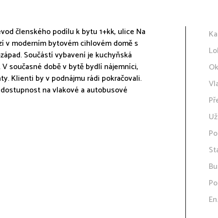
vod členského podílu k bytu 1+kk, ulice Na
Ka
chází v moderním bytovém cihlovém domě s
Lo
h-západ. Součástí vybavení je kuchyňská
i. V současné době v bytě bydlí nájemníci,
Ok
y. Klienti by v podnájmu rádi pokračovali.
Vl
á dostupnost na vlakové a autobusové
Př
Už
Po
St
Bu
Po
En