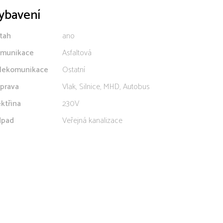
ybavení
tah
ano
munikace
Asfaltová
lekomunikace
Ostatní
prava
Vlak, Silnice, MHD, Autobus
ektřina
230V
pad
Veřejná kanalizace