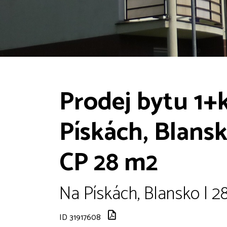
Prodej bytu 1+k
Pískách, Blansko
CP 28 m2
Na Pískách, Blansko | 2
ID 31917608