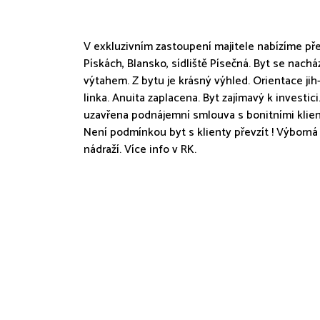
V exkluzivním zastoupení majitele nabízíme pře
Pískách, Blansko, sídliště Písečná. Byt se na
výtahem. Z bytu je krásný výhled. Orientace ji
linka. Anuita zaplacena. Byt zajímavý k investic
uzavřena podnájemní smlouva s bonitními klient
Není podmínkou byt s klienty převzít ! Výborn
nádraží. Více info v RK.