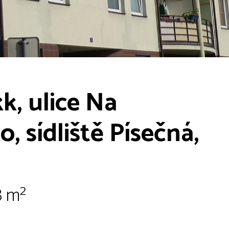
k, ulice Na
, sídliště Písečná,
8 m²