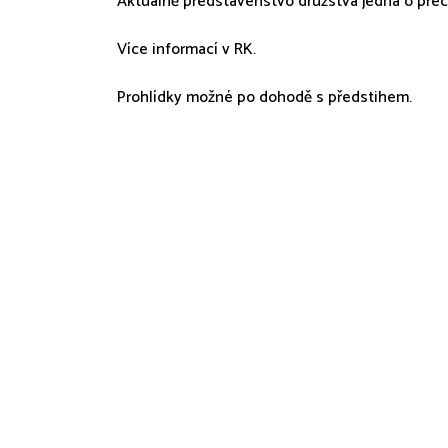
Aktuálně představenstvo družstva jedná o přec
Více informací v RK.
Prohlídky možné po dohodě s předstihem.