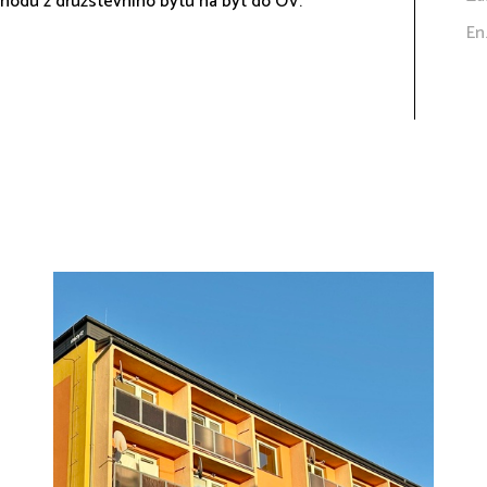
hodu z družstevního bytu na byt do OV.
En