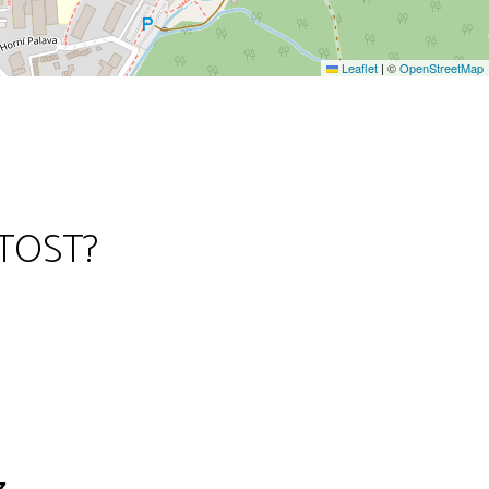
Leaflet
|
©
OpenStreetMap
TOST?
z