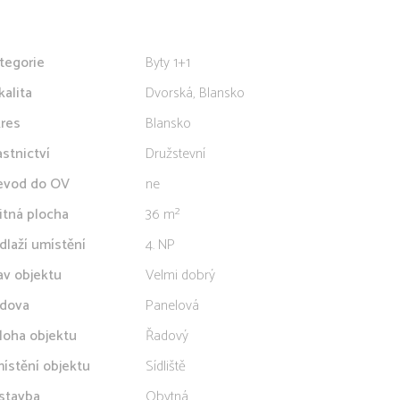
tegorie
Byty 1+1
kalita
Dvorská, Blansko
res
Blansko
astnictví
Družstevní
evod do OV
ne
itná plocha
36 m²
dlaží umístění
4. NP
av objektu
Velmi dobrý
dova
Panelová
loha objektu
Řadový
ístění objektu
Sídliště
stavba
Obytná