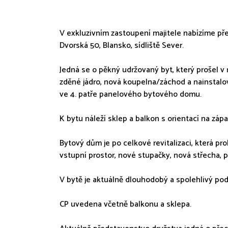
V exkluzivním zastoupení majitele nabízíme pře
Dvorská 50, Blansko, sídliště Sever.
Jedná se o pěkný udržovaný byt, který prošel v
zděné jádro, nová koupelna/záchod a nainstalo
ve 4. patře panelového bytového domu.
K bytu náleží sklep a balkon s orientací na zápa
Bytový dům je po celkové revitalizaci, která pr
vstupní prostor, nové stupačky, nová střecha, p
V bytě je aktuálně dlouhodobý a spolehlivý po
CP uvedena včetně balkonu a sklepa.