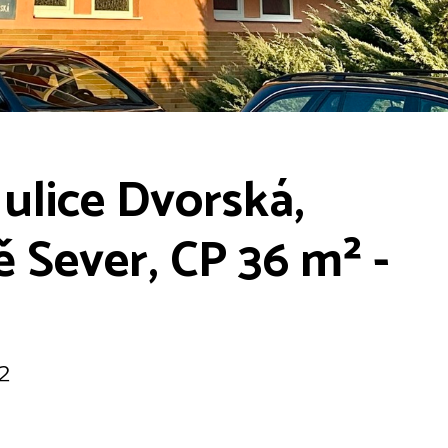
 ulice Dvorská,
ě Sever, CP 36 m² -
²