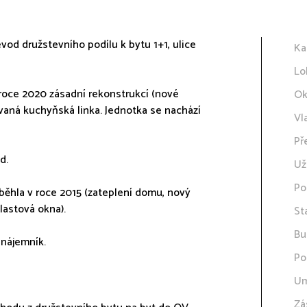
vod družstevního podílu k bytu 1+1, ulice
Ka
Lo
 roce 2020 zásadní rekonstrukcí (nové
Ok
vaná kuchyňská linka. Jednotka se nachází
Vl
Př
d.
Už
Po
oběhla v roce 2015 (zateplení domu, nový
lastová okna).
St
Bu
dnájemník.
Po
Um
Zá