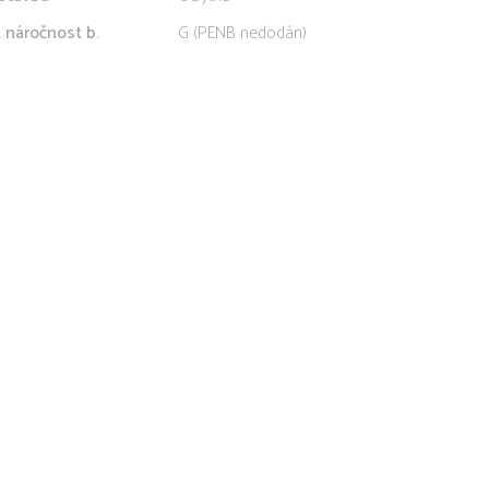
. náročnost b.
G (PENB nedodán)