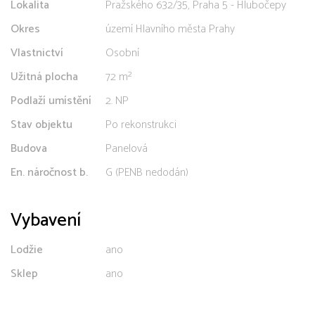
Lokalita
Pražského 632/35, Praha 5 - Hlubočepy
Okres
území Hlavního města Prahy
Vlastnictví
Osobní
Užitná plocha
72 m²
Podlaží umístění
2. NP
Stav objektu
Po rekonstrukci
Budova
Panelová
En. náročnost b.
G (PENB nedodán)
Vybavení
Lodžie
ano
Sklep
ano