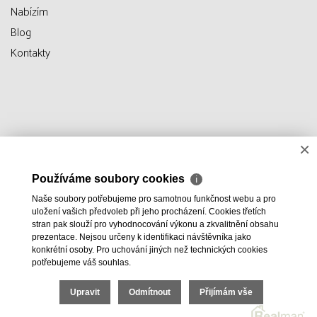
Nabízím
Blog
Kontakty
×
Používáme soubory cookies
ℹ
Naše soubory potřebujeme pro samotnou funkčnost webu a pro
uložení vašich předvoleb při jeho procházení. Cookies třetích
stran pak slouží pro vyhodnocování výkonu a zkvalitnění obsahu
prezentace. Nejsou určeny k identifikaci návštěvníka jako
konkrétní osoby. Pro uchování jiných než technických cookies
potřebujeme váš souhlas.
Upravit
Odmítnout
Přijímám vše