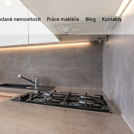
odané nemovitosti
Práce makléře
Blog
Kontakty