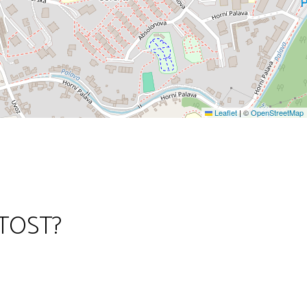
Leaflet
|
©
OpenStreetMap
TOST?