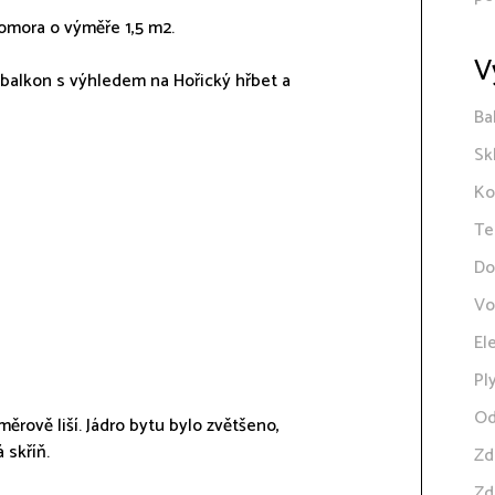
omora o výměře 1,5 m2.
V
 balkon s výhledem na Hořický hřbet a
Ba
Sk
Ko
Te
Do
Vo
El
Pl
Od
rově liší. Jádro bytu bylo zvětšeno,
 skříň.
Zd
Zd