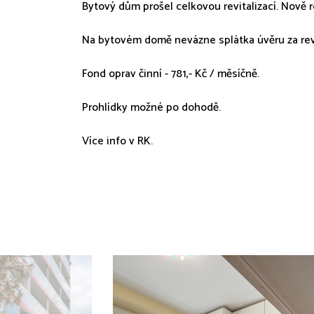
Bytový dům prošel celkovou revitalizací. Nov
Na bytovém domě nevázne splátka úvěru za revi
Fond oprav činní - 781,- Kč / měsíčně.
Prohlídky možné po dohodě.
Více info v RK.