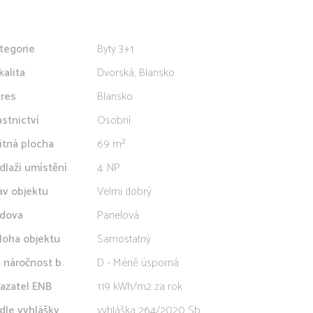
tegorie
Byty 3+1
kalita
Dvorská, Blansko
res
Blansko
astnictví
Osobní
itná plocha
69 m²
dlaží umístění
4. NP
av objektu
Velmi dobrý
dova
Panelová
loha objektu
Samostatný
. náročnost b.
D - Méně úsporná
azatel ENB
119 kWh/m2 za rok
dle vyhlášky
vyhláška 264/2020 Sb