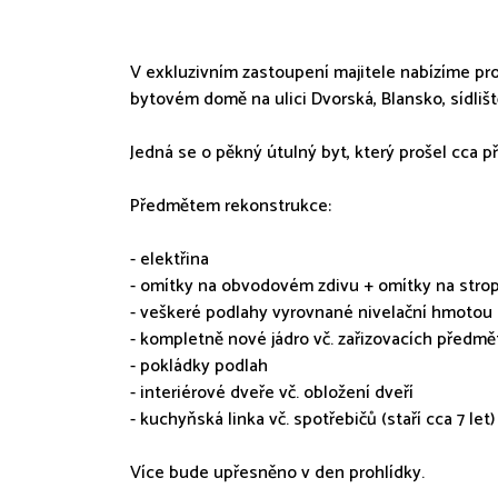
V exkluzivním zastoupení majitele nabízíme pro
bytovém domě na ulici Dvorská, Blansko, sídlišt
Jedná se o pěkný útulný byt, který prošel cca p
Předmětem rekonstrukce:
- elektřina
- omítky na obvodovém zdivu + omítky na strop
- veškeré podlahy vyrovnané nivelační hmotou
- kompletně nové jádro vč. zařizovacích předmě
- pokládky podlah
- interiérové dveře vč. obložení dveří
- kuchyňská linka vč. spotřebičů (staří cca 7 let)
Více bude upřesněno v den prohlídky.