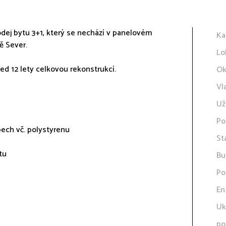
dej bytu 3+1, který se nechází v panelovém
Ka
ě Sever.
Lo
řed 12 lety celkovou rekonstrukcí.
Ok
Vl
Už
Po
ech vč. polystyrenu
St
tu
Bu
Po
En
Uk
po