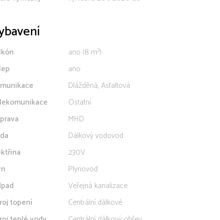
ybavení
lkón
ano (8 m²)
lep
ano
munikace
Dlážděná, Asfaltová
lekomunikace
Ostatní
prava
MHD
da
Dálkový vodovod
ektřina
230V
yn
Plynovod
pad
Veřejná kanalizace
roj topení
Centrální dálkové
roj teplé vody
Centrální dálkový ohřev