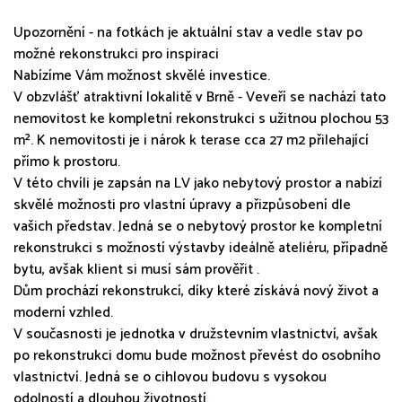
Upozornění - na fotkách je aktuální stav a vedle stav po
možné rekonstrukci pro inspiraci
Nabízíme Vám možnost skvělé investice.
V obzvlášť atraktivní lokalitě v Brně - Veveří se nachází tato
nemovitost ke kompletní rekonstrukci s užitnou plochou 53
m². K nemovitosti je i nárok k terase cca 27 m2 přilehající
přímo k prostoru.
V této chvíli je zapsán na LV jako nebytový prostor a nabízí
skvělé možnosti pro vlastní úpravy a přizpůsobení dle
vašich představ. Jedná se o nebytový prostor ke kompletní
rekonstrukci s možností výstavby ideálně ateliéru, případně
bytu, avšak klient si musí sám prověřit .
Dům prochází rekonstrukcí, díky které získává nový život a
moderní vzhled.
V současnosti je jednotka v družstevním vlastnictví, avšak
po rekonstrukci domu bude možnost převést do osobního
vlastnictví. Jedná se o cihlovou budovu s vysokou
odolností a dlouhou životností.