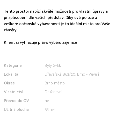
Tento prostor nabízí skvělé možnosti pro vlastní úpravy a
přizpůsobení dle vašich představ. Díky své poloze a
veškeré občanské vybavenosti je to ideální místo pro Vaše
záměry.
Klient si vyhrazuje právo výběru zájemce
Kategorie
Byty 2+kk
Lokalita
Dřevařská 863/20, Brno - Veveří
Okres
Brno-město
Vlastnictví
Družstevní
Převod do OV
ne
Užitná plocha
53 m²