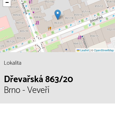
−
Leaflet
|
©
OpenStreetMap
Lokalita
Dřevařská 863/20
Brno - Veveří