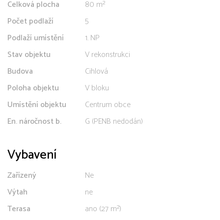
Celková plocha
80 m²
Počet podlaží
5
Podlaží umístění
1. NP
Stav objektu
V rekonstrukci
Budova
Cihlová
Poloha objektu
V bloku
Umístění objektu
Centrum obce
En. náročnost b.
G (PENB nedodán)
Vybavení
Zařízený
Ne
Výtah
ne
Terasa
ano (27 m²)