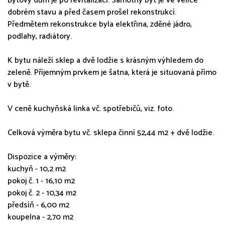
Bytový dům je po revitalizaci. Samotný byt je ve velice
dobrém stavu a před časem prošel rekonstrukcí.
Předmětem rekonstrukce byla elektřina, zděné jádro,
podlahy, radiátory.
K bytu náleží sklep a dvě lodžie s krásným výhledem do
zeleně. Příjemným prvkem je šatna, která je situovaná přímo
v bytě.
V ceně kuchyňská linka vč. spotřebičů, viz. foto.
Celková výměra bytu vč. sklepa činní 52,44 m2 + dvě lodžie.
Dispozice a výměry:
kuchyň - 10,2 m2
pokoj č. 1 - 16,10 m2
pokoj č. 2 - 10,34 m2
předsíň - 6,00 m2
koupelna - 2,70 m2