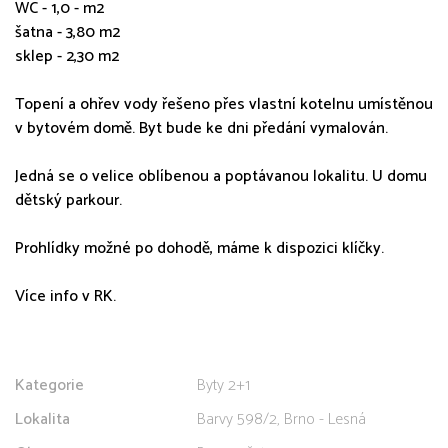
WC - 1,0 - m2
šatna - 3,80 m2
sklep - 2,30 m2
Topení a ohřev vody řešeno přes vlastní kotelnu umístěnou
v bytovém domě. Byt bude ke dni předání vymalován.
Jedná se o velice oblíbenou a poptávanou lokalitu. U domu
dětský parkour.
Prohlídky možné po dohodě, máme k dispozici klíčky.
Více info v RK.
Kategorie
Byty 2+1
Lokalita
Barvy 598/2, Brno - Lesná