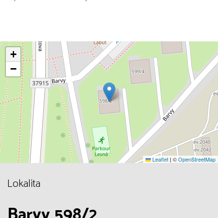
+
−
Leaflet
|
©
OpenStreetMap
Lokalita
Barvy 598/2