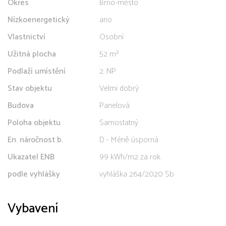
Okres
Brno-město
Nízkoenergetický
ano
Vlastnictví
Osobní
Užitná plocha
52 m²
Podlaží umístění
2. NP
Stav objektu
Velmi dobrý
Budova
Panelová
Poloha objektu
Samostatný
En. náročnost b.
D - Méně úsporná
Ukazatel ENB
99 kWh/m2 za rok
podle vyhlášky
vyhláška 264/2020 Sb
Vybavení