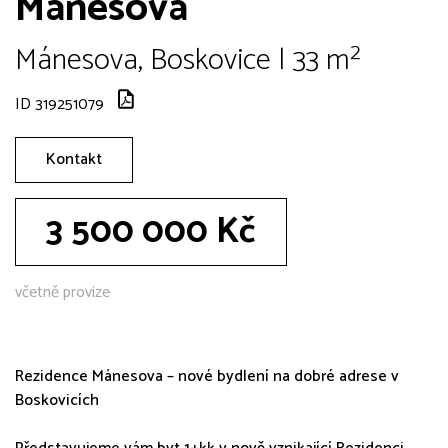
Mánesova
Mánesova, Boskovice | 33 m²
ID 319251079
Kontakt
3 500 000 Kč
včetně provize
Rezidence Mánesova – nové bydlení na dobré adrese v
Boskovicích