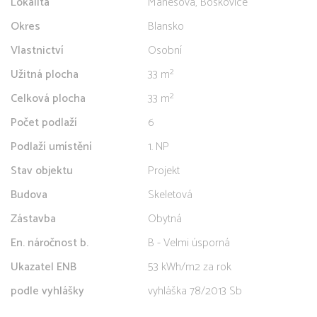
Lokalita
Mánesova, Boskovice
Okres
Blansko
Vlastnictví
Osobní
Užitná plocha
33 m²
Celková plocha
33 m²
Počet podlaží
6
Podlaží umístění
1. NP
Stav objektu
Projekt
Budova
Skeletová
Zástavba
Obytná
En. náročnost b.
B - Velmi úsporná
Ukazatel ENB
53 kWh/m2 za rok
podle vyhlášky
vyhláška 78/2013 Sb