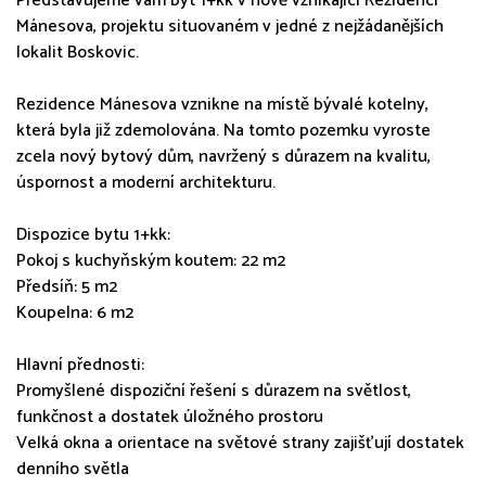
Představujeme vám byt 1+kk v nově vznikající Rezidenci
Mánesova, projektu situovaném v jedné z nejžádanějších
lokalit Boskovic.
Rezidence Mánesova vznikne na místě bývalé kotelny,
která byla již zdemolována. Na tomto pozemku vyroste
zcela nový bytový dům, navržený s důrazem na kvalitu,
úspornost a moderní architekturu.
Dispozice bytu 1+kk:
Pokoj s kuchyňským koutem: 22 m2
Předsíň: 5 m2
Koupelna: 6 m2
Hlavní přednosti:
Promyšlené dispoziční řešení s důrazem na světlost,
funkčnost a dostatek úložného prostoru
Velká okna a orientace na světové strany zajišťují dostatek
denního světla