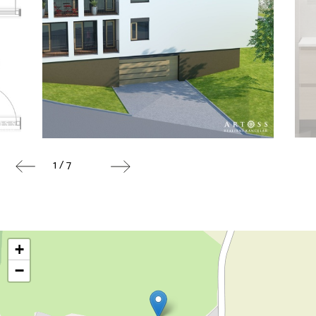
1 / 7
+
−