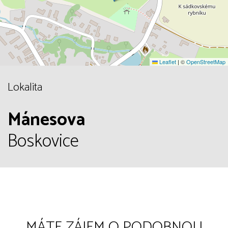
Leaflet
|
©
OpenStreetMap
Lokalita
Mánesova
Boskovice
MÁTE ZÁJEM O PODOBNOU