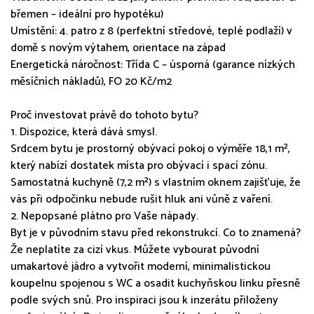
břemen – ideální pro hypotéku)
Umístění: 4. patro z 8 (perfektní středové, teplé podlaží) v
domě s novým výtahem, orientace na západ
Energetická náročnost: Třída C – úsporná (garance nízkých
měsíčních nákladů), FO 20 Kč/m2
Proč investovat právě do tohoto bytu?
1. Dispozice, která dává smysl.
Srdcem bytu je prostorný obývací pokoj o výměře 18,1 m²,
který nabízí dostatek místa pro obývací i spací zónu.
Samostatná kuchyně (7,2 m²) s vlastním oknem zajišťuje, že
vás při odpočinku nebude rušit hluk ani vůně z vaření.
2. Nepopsané plátno pro Vaše nápady.
Byt je v původním stavu před rekonstrukcí. Co to znamená?
Že neplatíte za cizí vkus. Můžete vybourat původní
umakartové jádro a vytvořit moderní, minimalistickou
koupelnu spojenou s WC a osadit kuchyňskou linku přesně
podle svých snů. Pro inspiraci jsou k inzerátu přiloženy