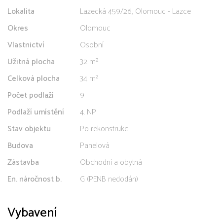
Lokalita
Lazecká 459/26, Olomouc - Lazce
Okres
Olomouc
Vlastnictví
Osobní
Užitná plocha
32 m²
Celková plocha
34 m²
Počet podlaží
9
Podlaží umístění
4. NP
Stav objektu
Po rekonstrukci
Budova
Panelová
Zástavba
Obchodní a obytná
En. náročnost b.
G (PENB nedodán)
Vybavení