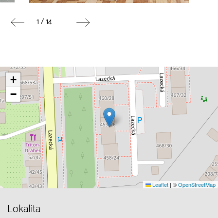
1 / 14
+
−
Leaflet
|
©
OpenStreetMap
Lokalita