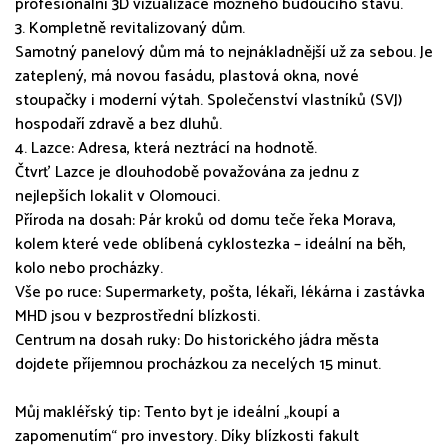
profesionální 3D vizualizace možného budoucího stavu.
3. Kompletně revitalizovaný dům.
Samotný panelový dům má to nejnákladnější už za sebou. Je
zateplený, má novou fasádu, plastová okna, nové
stoupačky i moderní výtah. Společenství vlastníků (SVJ)
hospodaří zdravě a bez dluhů.
4. Lazce: Adresa, která neztrácí na hodnotě.
Čtvrť Lazce je dlouhodobě považována za jednu z
nejlepších lokalit v Olomouci.
Příroda na dosah: Pár kroků od domu teče řeka Morava,
kolem které vede oblíbená cyklostezka – ideální na běh,
kolo nebo procházky.
Vše po ruce: Supermarkety, pošta, lékaři, lékárna i zastávka
MHD jsou v bezprostřední blízkosti.
Centrum na dosah ruky: Do historického jádra města
dojdete příjemnou procházkou za necelých 15 minut.
Můj makléřský tip: Tento byt je ideální „koupí a
zapomenutím“ pro investory. Díky blízkosti fakult