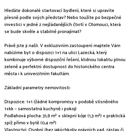
Hledáte dokonalé startovací bydlení, které si upravíte
přesně podle svých představ? Nebo toužíte po bezpečné
investici v jedné z nejžádanějších čtvrtí v Olomouci, která
se bude skvěle a stabilně pronajímat?
Právě jste ji našli. V exkluzivním zastoupení majitele Vám
nabízíme byt o dispozici 1+1 na ulici Lazecká, který
kombinuje výborné dispoziční řešení, klidnou lokalitu plnou
zeleně a perfektní dostupnost do historického centra
města i k univerzitním fakultám.
Základní parametry nemovitosti:
Dispozice: 1+1 (žádné kompromisy v podobě stísněného
1+kk – samostatná kuchyně i pokoj)
Podlahová plocha: 31,8 m² + sklepní kóje (1,3 m²) + praktická
spíž přímo v bytě (0,4 m²)
Vlastnictví: Osobní (bez jakýchkoliv právních vad, zástav či