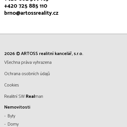
+420 725 885 110
brno@artossreality.cz
2026 © ARTOSS realitní kancelář, s.r.o.
všechna práva vyhrazena
Ochrana osobních údajů
Cookies
Realitní SW
Real
man
Nemovitosti
Byty
Domy