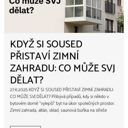
KDYŽ SI SOUSED
PŘISTAVÍ ZIMNÍ
ZAHRADU: CO MŮŽE SVJ
DĚLAT?
27.6.2025 KDYŽ SI SOUSED PŘISTAVÍ ZIMNÍ ZAHRADU:
CO MŮŽE SVJ DĚLAT? Přibývá případů, kdy si někdo v
bytovém domě "vylepší" byt na úkor společných prostor.
Zimní zahrada, altán, sklad, saunová buňka na střeše
domu. Bez souhlasu, bez povolení. Co může společenství
vlastníků (SVJ) v takové situaci..