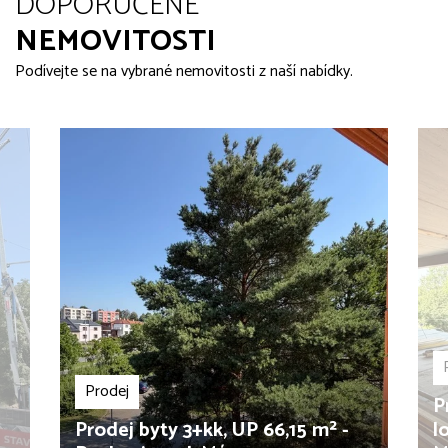
DOPORUČENÉ
NEMOVITOSTI
Podívejte se na vybrané nemovitosti z naší nabídky.
Prodej
P
Prodej byty 3+kk, UP 66,15 m² -
l