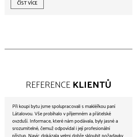
ČÍST VÍCE
REFERENCE
KLIENTŮ
Při koupi bytu jsme spolupracovali s makléřkou paní
Látalovou. Vše probíhalo v příjemném a přátelské
ovzduší. Informace, které nám podávala, byly jasné a
srozumitelné, čemuž odpovídal i její profesionální
přístup. Navíc dokázala velmi dobře skloubit požadavky