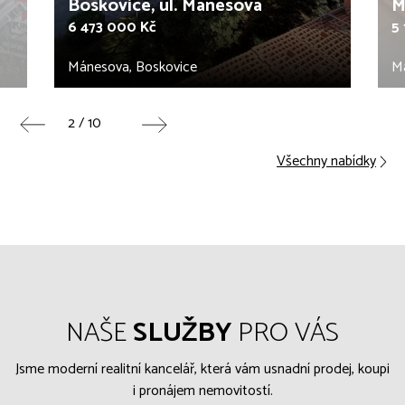
Boskovice, ul. Mánesova
M
6 473 000 Kč
5
Mánesova, Boskovice
M
2 / 10
Všechny nabídky
NAŠE
SLUŽBY
PRO VÁS
Jsme moderní realitní kancelář, která vám usnadní prodej, koupi
i pronájem nemovitostí.